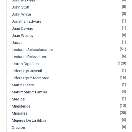
John Maxwell
(8)
John Stott
(3)
John White
(1)
Jonathan Edwars
(1)
Juan Calvino
(6)
Juan Wesley
(1)
Judas
(51)
Lecturas Seleccionadas
(6)
Lecturas Relevantes
(129)
Libros Digitales
(1)
Liderazgo Juvenil
(16)
Liderazgo Y Mentoreo
(1)
Martín Lutero
(4)
Matrimonio Y Familia
(1)
Medios
(12)
Ministerios
(20)
Misiones
(4)
Mujeres De La Biblia
(6)
Oración