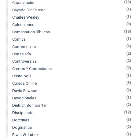
(29)
Capacitación
(4)
Cayado Del Pastor
(1)
Charles Wesley
(3)
Colecciones
(18)
Comentarios Bìblicos
(1)
Comics
(6)
Conferencias
(2)
Consejería
(2)
Controversias
(7)
Credos Y Confesiones
(1)
Cristología
(3)
Cursos Online
(9)
David Pawson
(1)
Devocionales
(2)
Dietrich Bonhoeffer
(12)
Discipulado
(6)
Doctrinas
(2)
Dogmática
(1)
Erwin W. Lutzer