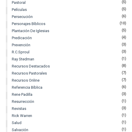
(5)
Pastoral
(5)
Películas
(6)
Persecución
(10)
Personajes Bíblicos
(5)
Plantación De Iglesias
(4)
Predicación
(3)
Prevención
(3)
R.C.Sproul
(1)
Ray Stedman
(8)
Recursos Destacados
(7)
Recursos Pastorales
(7)
Recursos Online
(6)
Referencia Bíblica
(3)
Rene Padilla
(1)
Resurrección
(3)
Revistas
(1)
Rick Warren
(1)
Salud
(1)
Salvación