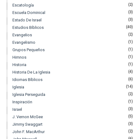
(2)
Escatología
(3)
Escuela Dominical
(3)
Estado De Israel
(40)
Estudios Bíblicos
(2)
Evangelios
(1)
Evangelismo
(1)
Grupos Pequeños
(1)
Himnos
(1)
Historia
(4)
Historia De La Iglesia
(6)
Idiomas Bíblicos
(14)
Iglesia
(2)
Iglesia Perseguida
(1)
Inspiración
(3)
Israel
(5)
J. Vernon McGee
(3)
Jimmy Swaggart
(2)
John F. MacArthur
(6)