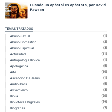
Cuando un apóstol es apóstata, por David
Pawson
TEMAS TRATADOS
(1)
Abuso Sexual
(2)
Abuso Doméstico
(3)
Abuso Espiritual
(11)
Actualidad
(1)
Antropología Bíblica
(5)
Apologética
(10)
Arte
(1)
Ascención De Jesús
(5)
Audiolibros
(3)
Avivamiento
(20)
Biblia
(49)
Bibliotecas Digitales
(7)
Biografías