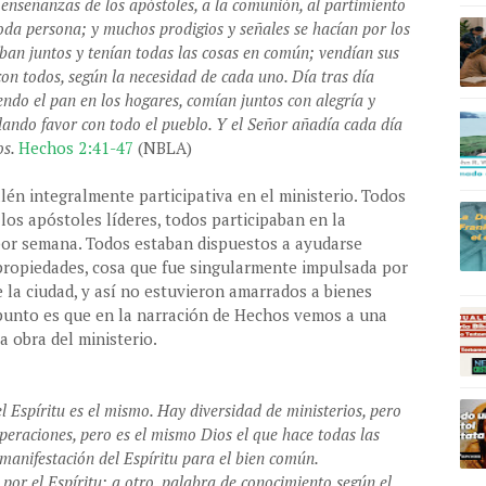
enseñanzas de los apóstoles, a la comunión, al partimiento
oda persona; y muchos prodigios y señales se hacían por los
aban juntos y tenían todas las cosas en común; vendían sus
on todos, según la necesidad de cada uno. Día tras día
ndo el pan en los hogares, comían juntos con alegría y
lando favor con todo el pueblo. Y el Señor añadía cada día
os.
Hechos 2:41-47
(NBLA)
lén integralmente participativa en el ministerio. Todos
os apóstoles líderes, todos participaban en la
 por semana. Todos estaban dispuestos a ayudarse
ropiedades, cosa que fue singularmente impulsada por
 la ciudad, y así no estuvieron amarrados a bienes
El punto es que en la narración de Hechos vemos a una
 obra del ministerio.
l Espíritu es el mismo. Hay diversidad de ministerios, pero
peraciones, pero es el mismo Dios el que hace todas las
 manifestación del Espíritu para el bien común.
por el Espíritu; a otro, palabra de conocimiento según el