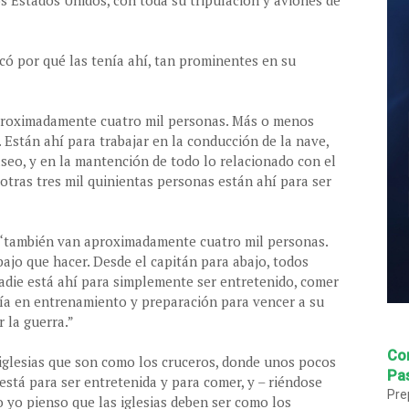
os Estados Unidos, con toda su tripulación y aviones de
có por qué las tenía ahí, tan prominentes en su
 aproximadamente cuatro mil personas. Más o menos
. Están ahí para trabajar en la conducción de la nave,
aseo, y en la mantención de todo lo relacionado con el
 otras tres mil quinientas personas están ahí para ser
, “también van aproximadamente cuatro mil personas.
ajo que hacer. Desde el capitán para abajo, todos
Nadie está ahí para simplemente ser entretenido, comer
ía en entrenamiento y preparación para vencer a su
r la guerra.”
Co
iglesias que son como los cruceros, donde unos pocos
Pas
está para ser entretenida y para comer, y – riéndose
Pre
o yo pienso que las iglesias deben ser como los