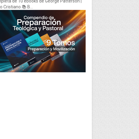
pleta de 10 ebooks de George Patterson |
 Cristiano 📚 B...