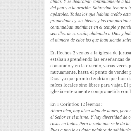
almas. Y se dedicaban continuamente a las 
del pan y a la oración. Sobrevino temor a t
apóstoles. Todos los que habían creído est
propiedades y sus bienes y los compartían c
continuaban unánimes en el templo y partie
sencillez de corazón, alabando a Dios y hal
al número de ellos los que iban siendo salv
En Hechos 2 vemos a la iglesia de Jerusa
estaban aprendiendo las enseñanzas de l
comunión y en la oración, varias veces
mutuamente, hasta el punto de vender p
Dios, ya que pronto tendrían que huir de
raíces locales sino libres para viajar. 
iglesia enteramente comprometida con la
En 1 Corintios 12 leemos:
Ahora bien, hay diversidad de dones, pero e
el Señor es el mismo. Y hay diversidad de o
cosas en todos. Pero a cada uno se le da la
Pues a uno le es dada palabra de sabiduría 