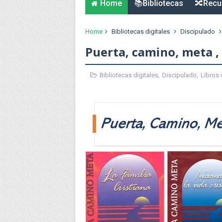
Home
📚Bibliotecas
🔀Recu
Home
Bibliotecas digitales
Discipulado
Puerta, camino, meta ,
Bibliotecas digitales
,
Discipulado
,
Libros 