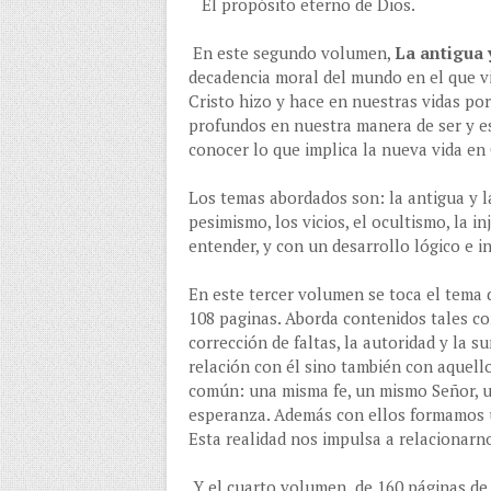
El propósito eterno de Dios.
En este segundo volumen,
La antigua 
decadencia moral del mundo en el que vi
Cristo hizo y hace en nuestras vidas po
profundos en nuestra manera de ser y est
conocer lo que implica la nueva vida en 
Los temas abordados son: la antigua y la
pesimismo, los vicios, el ocultismo, la i
entender, y con un desarrollo lógico e i
En este tercer volumen se toca el tema 
108 paginas. Aborda contenidos tales como
corrección de faltas, la autoridad y la s
relación con él sino también con aquel
común: una misma fe, un mismo Señor, 
esperanza. Además con ellos formamos un
Esta realidad nos impulsa a relacionar
Y el cuarto volumen de 160 páginas de la