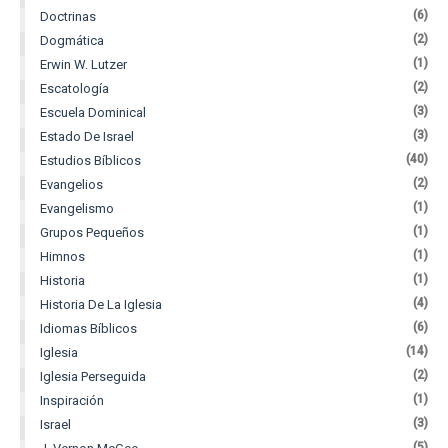
(6)
Doctrinas
(2)
Dogmática
(1)
Erwin W. Lutzer
(2)
Escatología
(3)
Escuela Dominical
(3)
Estado De Israel
(40)
Estudios Bíblicos
(2)
Evangelios
(1)
Evangelismo
(1)
Grupos Pequeños
(1)
Himnos
(1)
Historia
(4)
Historia De La Iglesia
(6)
Idiomas Bíblicos
(14)
Iglesia
(2)
Iglesia Perseguida
(1)
Inspiración
(3)
Israel
(5)