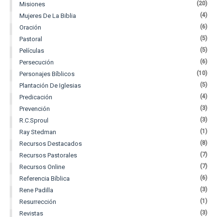
(20)
Misiones
(4)
Mujeres De La Biblia
(6)
Oración
(5)
Pastoral
(5)
Películas
(6)
Persecución
(10)
Personajes Bíblicos
(5)
Plantación De Iglesias
(4)
Predicación
(3)
Prevención
(3)
R.C.Sproul
(1)
Ray Stedman
(8)
Recursos Destacados
(7)
Recursos Pastorales
(7)
Recursos Online
(6)
Referencia Bíblica
(3)
Rene Padilla
(1)
Resurrección
(3)
Revistas