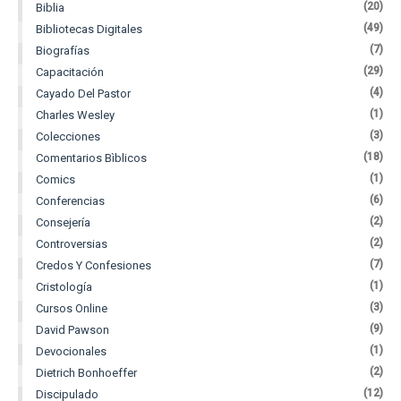
(20)
Biblia
(49)
Bibliotecas Digitales
(7)
Biografías
(29)
Capacitación
(4)
Cayado Del Pastor
(1)
Charles Wesley
(3)
Colecciones
(18)
Comentarios Bìblicos
(1)
Comics
(6)
Conferencias
(2)
Consejería
(2)
Controversias
(7)
Credos Y Confesiones
(1)
Cristología
(3)
Cursos Online
(9)
David Pawson
(1)
Devocionales
(2)
Dietrich Bonhoeffer
(12)
Discipulado