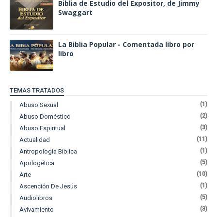
Biblia de Estudio del Expositor, de Jimmy
Swaggart
La Biblia Popular - Comentada libro por
libro
TEMAS TRATADOS
(1)
Abuso Sexual
(2)
Abuso Doméstico
(3)
Abuso Espiritual
(11)
Actualidad
(1)
Antropología Bíblica
(5)
Apologética
(10)
Arte
(1)
Ascención De Jesús
(5)
Audiolibros
(3)
Avivamiento