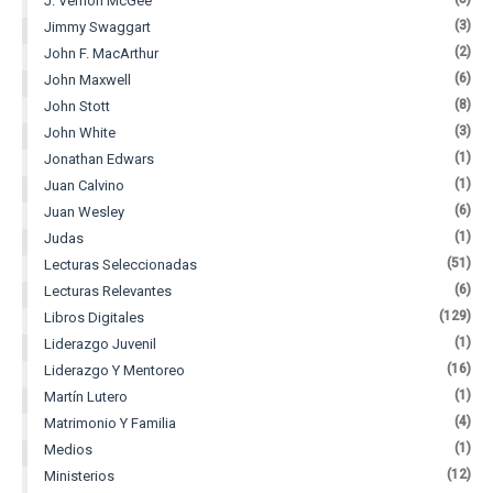
J. Vernon McGee
(3)
Jimmy Swaggart
(2)
John F. MacArthur
(6)
John Maxwell
(8)
John Stott
(3)
John White
(1)
Jonathan Edwars
(1)
Juan Calvino
(6)
Juan Wesley
(1)
Judas
(51)
Lecturas Seleccionadas
(6)
Lecturas Relevantes
(129)
Libros Digitales
(1)
Liderazgo Juvenil
(16)
Liderazgo Y Mentoreo
(1)
Martín Lutero
(4)
Matrimonio Y Familia
(1)
Medios
(12)
Ministerios