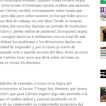
ente desproporcionadas. Algunos temas reciben largos
y otros (como el bautismo) apenas reciben una mención.
 que Calvino escribió extensamente sobre temas que
, pero dijo poco sobre asuntos en los que hubo poco o
a dejó de trabajar en este libro. Desde su tamaño
pítulos, fue reescrito durante un período de veinticinco
pítulos y ¡medio millón de palabras!. En español, según
se consigue hasta en 4 volúmenes, con un total de más
ollaban los problemas y los detractores hacían un
cesidad de responder y, por lo tanto (a través de
xpandir esta o aquella sección del libro. Sería un error,
ue Calvino tiene poco que decir sobre un tema en
ma es trivial. En absoluto.
ifíciles de entender. A veces es la lógica del
concertar al lector. Y luego hay términos que tienen
ción”, que para Calvino sugiere algo más parecido a la
que el cambio radical y puntual producido en el
o de no comprender su comprensión progresiva del