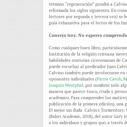
término “regeneración” pondrá a Calvino
reformada los siglos siguientes. En cons
lectores por segunda y tercera vez) se 
guía exhaustiva para el lector de los In
Consejo tres: No esperes comprender
Como cualquier buen libro, particularme
Institución de la religión cristiana mer
habilidades oratorias ciceronianas de Ca
puede escuchar al predicador Juan Calvi
Calvino también puede involucrarse en 
oponentes individuales
(
Pierre Caroli
,
M
Joaquín Westphal
, por nombrar solo al
manera que parece tosca, cruda y person
académico. Para comprender los matices
publicación de la primera edición), una 
El mejor sin duda Calvin's Tormentors:
(Baker Academic, 2018), del autor Gary 
a los individuos y grupos que, a través d