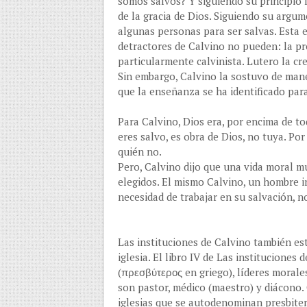
somos salvos? Y siguiendo su principio l
de la gracia de Dios. Siguiendo su argume
algunas personas para ser salvas. Esta e
detractores de Calvino no pueden: la pr
particularmente calvinista. Lutero la cr
Sin embargo, Calvino la sostuvo de mane
que la enseñanza se ha identificado par
Para Calvino, Dios era, por encima de to
eres salvo, es obra de Dios, no tuya. Por
quién no.
Pero, Calvino dijo que una vida moral 
elegidos. El mismo Calvino, un hombre i
necesidad de trabajar en su salvación, n
Las instituciones de Calvino también est
iglesia. El libro IV de Las instituciones 
(πρεσβύτερος en griego), líderes morales
son pastor, médico (maestro) y diácono.
iglesias que se autodenominan presbite