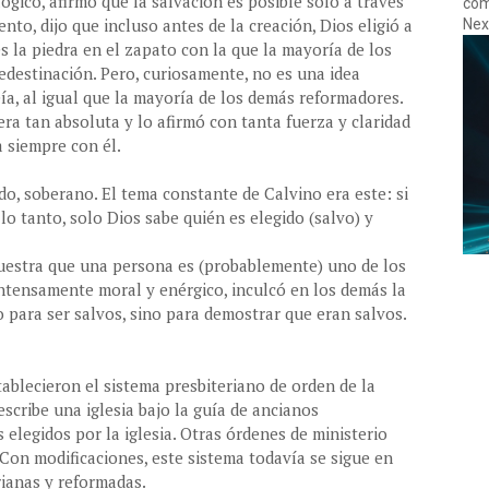
ógico, afirmó que la salvación es posible solo a través
com
nto, dijo que incluso antes de la creación, Dios eligió a
Nexo
s la piedra en el zapato con la que la mayoría de los
edestinación. Pero, curiosamente, no es una idea
eía, al igual que la mayoría de los demás reformadores.
ra tan absoluta y lo afirmó con tanta fuerza y claridad
a siempre con él.
do, soberano. El tema constante de Calvino era este: si
 lo tanto, solo Dios sabe quién es elegido (salvo) y
muestra que una persona es (probablemente) uno de los
ntensamente moral y enérgico, inculcó en los demás la
o para ser salvos, sino para demostrar que eran salvos.
ablecieron el sistema presbiteriano de orden de la
describe una iglesia bajo la guía de ancianos
 elegidos por la iglesia. Otras órdenes de ministerio
 Con modificaciones, este sistema todavía se sigue en
rianas y reformadas.