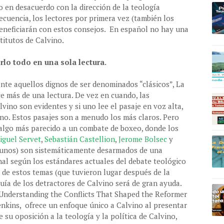
 en desacuerdo con la dirección de la teología
ecuencia, los lectores por primera vez (también los
beneficiarán con estos consejos. En español no hay una
stitutos de Calvino.
lo todo en una sola lectura.
nte aquellos dignos de ser denominados “clásicos”, La
ece más de una lectura. De vez en cuando, las
lvino son evidentes y si uno lee el pasaje en voz alta,
no. Estos pasajes son a menudo los más claros. Pero
algo más parecido a un combate de boxeo, donde los
iguel Servet
,
Sebastián Castellion
,
Jerome Bolsec
y
gunos) son sistemáticamente desarmados de una
al según los estándares actuales del debate teológico
 de estos temas (que tuvieron lugar después de la
guía de los detractores de Calvino será de gran ayuda.
 Understanding the Conflicts That Shaped the Reformer
Jenkins, ofrece un enfoque único a Calvino al presentar
e su oposición a la teología y la política de Calvino,