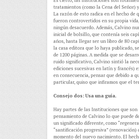
Es cierto, las Instituciones son totalm
tratamientos (como la Cena del Señor) 
La razón de esto radica en el hecho de
fueron controvertidos en su propia vida
ningún desacuerdo. Además, Calvino nunc
inicial de bolsillo, que contenía seis ca
años, hasta llegar ser un libro de 80 ca
la casa editora que lo haya publicado, 
de 1200 páginas. A medida que se desarr
ruido significativo, Calvino sintió la ne
ediciones sucesivas en latín y francés) e
en consecuencia, pensar que debido a q
particular, quiso que infiramos que el te
Consejo dos: Usa una guía.
Hay partes de las Instituciones que son d
pensamiento de Calvino lo que puede des
un significado diferente, como “regenera
“santificación progresiva” (renovación) 
momento del nuevo nacimiento. El hech