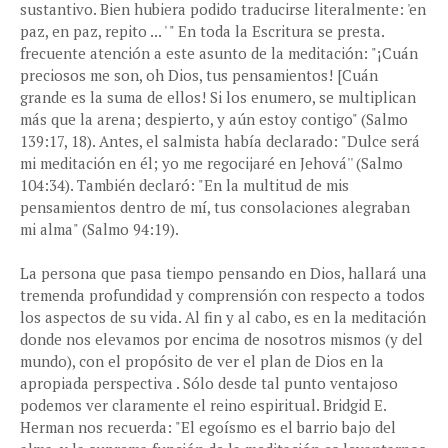
sustantivo. Bien hubiera podido traducirse literalmente: 'en
paz, en paz, repito ... ' " En toda la Escritura se presta.
frecuente atención a este asunto de la meditación: "¡Cuán
preciosos me son, oh Dios, tus pensamientos! [Cuán
grande es la suma de ellos! Si los enumero, se multiplican
más que la arena; despierto, y aún estoy contigo" (Salmo
139:17, 18). Antes, el salmista había declarado: "Dulce será
mi meditación en él; yo me regocijaré en Jehová'' (Salmo
104:34). También declaró: "En la multitud de mis
pensamientos dentro de mí, tus consolaciones alegraban
mi alma" (Salmo 94:19).
La persona que pasa tiempo pensando en Dios, hallará una
tremenda profundidad y comprensión con respecto a todos
los aspectos de su vida. Al fin y al cabo, es en la meditación
donde nos elevamos por encima de nosotros mismos (y del
mundo), con el propósito de ver el plan de Dios en la
apropiada perspectiva . Sólo desde tal punto ventajoso
podemos ver claramente el reino espiritual. Bridgid E.
Herman nos recuerda: "El egoísmo es el barrio bajo del