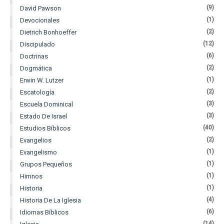
(9)
David Pawson
(1)
Devocionales
(2)
Dietrich Bonhoeffer
(12)
Discipulado
(6)
Doctrinas
(2)
Dogmática
(1)
Erwin W. Lutzer
(2)
Escatología
(3)
Escuela Dominical
(3)
Estado De Israel
(40)
Estudios Bíblicos
(2)
Evangelios
(1)
Evangelismo
(1)
Grupos Pequeños
(1)
Himnos
(1)
Historia
(4)
Historia De La Iglesia
(6)
Idiomas Bíblicos
(14)