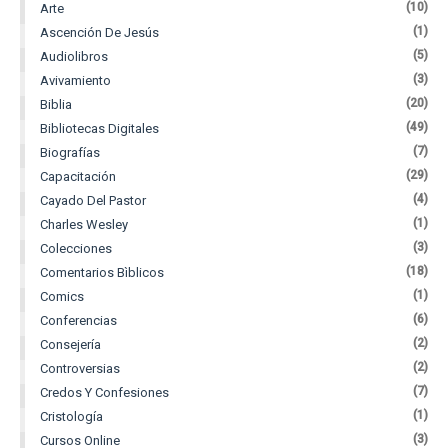
(10)
Arte
(1)
Ascención De Jesús
(5)
Audiolibros
(3)
Avivamiento
(20)
Biblia
(49)
Bibliotecas Digitales
(7)
Biografías
(29)
Capacitación
(4)
Cayado Del Pastor
(1)
Charles Wesley
(3)
Colecciones
(18)
Comentarios Bìblicos
(1)
Comics
(6)
Conferencias
(2)
Consejería
(2)
Controversias
(7)
Credos Y Confesiones
(1)
Cristología
(3)
Cursos Online