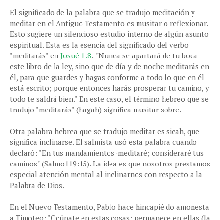
El significado de la palabra que se tradujo meditación y
meditar en el Antiguo Testamento es musitar o reflexionar.
Esto sugiere un silencioso estudio interno de algún asunto
espiritual. Esta es la esencia del significado del verbo
"meditarás" en
Josué 1:8
: "Nunca se apartará de tu boca
este libro de la ley, sino que de día y de noche meditarás en
él, para que guardes y hagas conforme a todo lo que en él
está escrito; porque entonces harás prosperar tu camino, y
todo te saldrá bien." En este caso, el término hebreo que se
tradujo "meditarás" (hagah) significa musitar sobre.
Otra palabra hebrea que se tradujo meditar es sicah, que
significa inclinarse. El salmista usó esta palabra cuando
declaró: "En tus mandamientos ·meditaré; consideraré tus
caminos" (Salmo119:15). La idea es que nosotros prestamos
especial atención mental al inclinarnos con respecto a la
Palabra de Dios.
En el Nuevo Testamento, Pablo hace hincapié do amonesta
a Timoteo: "Ocúpate en estas cosas; permanece en ellas (la