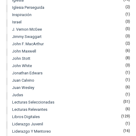
Iglesia
(2)
Iglesia Perseguida
(1)
Inspiración
(3)
Israel
(5)
J. Vernon McGee
(3)
Jimmy Swaggart
(2)
John F. MacArthur
(6)
John Maxwell
(8)
John Stott
(3)
John White
(1)
Jonathan Edwars
(1)
Juan Calvino
(6)
Juan Wesley
(1)
Judas
(51)
Lecturas Seleccionadas
(6)
Lecturas Relevantes
(129)
Libros Digitales
(1)
Liderazgo Juvenil
(16)
Liderazgo Y Mentoreo